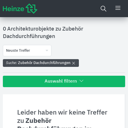
0 Architekturobjekte zu
Zubehör
Dachdurchführungen
Neuste Treffer
Suche:
Zubehör Dachdurchführungen
Auswahl filtern
Alle Treffer zu
Hersteller
Leider haben wir keine Treffer
zu
Zubehör
Produktinformationen