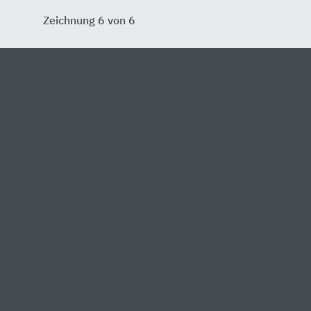
Zeichnung 6 von 6
PDF ansehen
estseite
 Heinze
Partner von Heinze
Ak