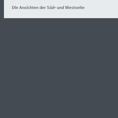
Die Ansichten der Süd- und Westseite
Zurück zur Objektseite
Startseite
Sensoria Holzminden
Die Ansichten der Süd- und W
Über Heinze
Services von