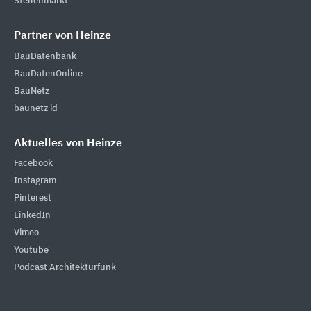
Stellenmarkt
Partner von Heinze
BauDatenbank
BauDatenOnline
BauNetz
baunetz id
Aktuelles von Heinze
Facebook
Instagram
Pinterest
LinkedIn
Vimeo
Youtube
Podcast Architekturfunk