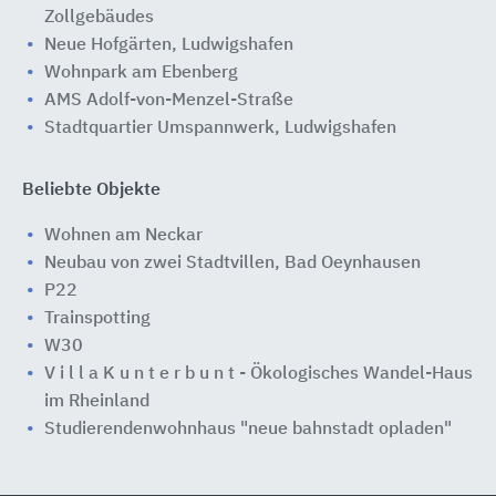
Zollgebäudes
Neue Hofgärten, Ludwigshafen
Wohnpark am Ebenberg
AMS Adolf-von-Menzel-Straße
Stadtquartier Umspannwerk, Ludwigshafen
Beliebte Objekte
Wohnen am Neckar
Neubau von zwei Stadtvillen, Bad Oeynhausen
P22
Trainspotting
W30
V i l l a K u n t e r b u n t - Ökologisches Wandel-Haus
im Rheinland
Studierendenwohnhaus "neue bahnstadt opladen"