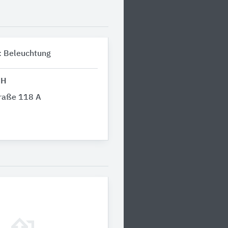
: Beleuchtung
bH
raße 118 A