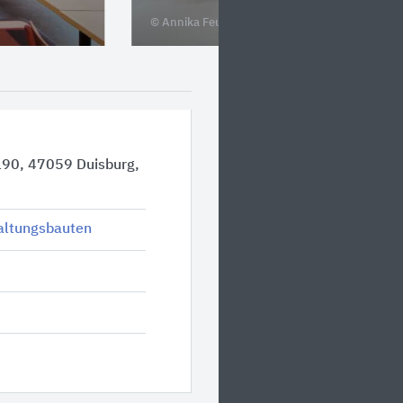
© Annika Feuss
190, 47059 Duisburg,
altungsbauten