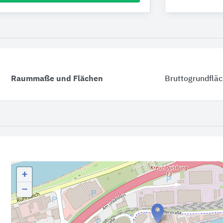
Raummaße und Flächen
Bruttogrundflä
+
−