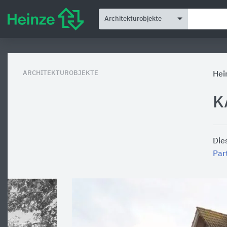
Architekturobjekte
ARCHITEKTUROBJEKTE
Hei
K
Die
Pa