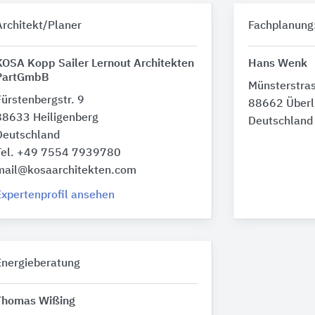
Architekt/Planer
Fachplanung
KOSA Kopp Sailer Lernout Architekten
Hans Wenk
PartGmbB
Münsterstra
Fürstenbergstr. 9
88662 Überl
88633 Heiligenberg
Deutschland
Deutschland
Tel. +49 7554 7939780
mail@kosaarchitekten.com
Expertenprofil ansehen
Energieberatung
Thomas Wißing