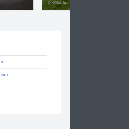
© KOSA Architekten
en
user