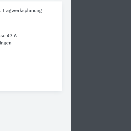
: Tragwerksplanung
sse 47 A
ingen