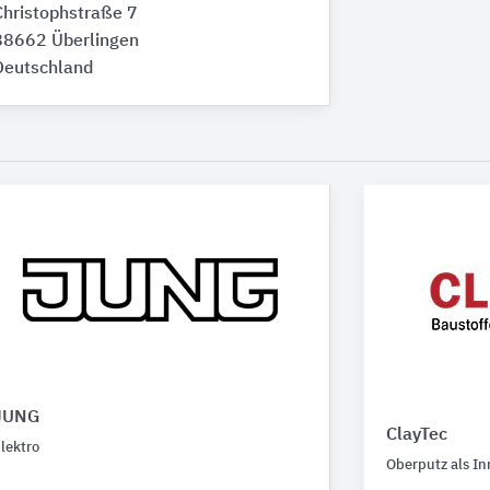
Christophstraße 7
88662 Überlingen
Deutschland
JUNG
ClayTec
lektro
Oberputz als I