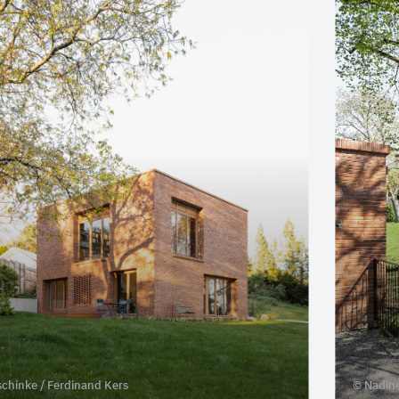
schinke / Ferdinand Kers
© Nadine