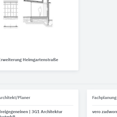
Erweiterung Heimgartenstraße
Architekt/Planer
Fachplanung
dreigegeneinen | 3G1 Architektur
vero zadwor