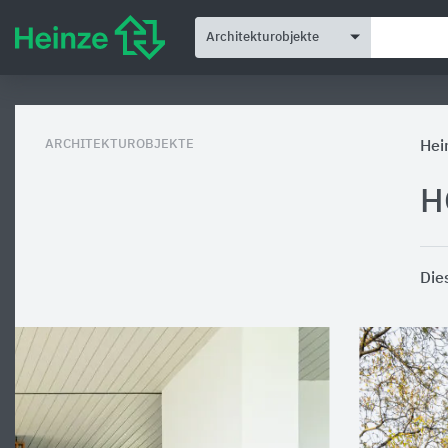
Architekturobjekte
ARCHITEKTUROBJEKTE
Hei
H
Die