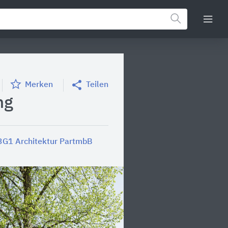
Merken
Teilen
ng
 3G1 Architektur PartmbB