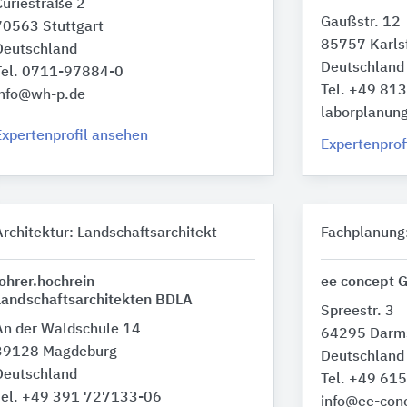
Curiestraße 2
Gaußstr. 12
70563 Stuttgart
85757 Karls
Deutschland
Deutschland
Tel. 0711-97884-0
Tel. +49 81
info@wh-p.de
laborplanu
Expertenprofil ansehen
Expertenprof
Architektur: Landschaftsarchitekt
Fachplanung
lohrer.hochrein
ee concept
Landschaftsarchitekten BDLA
Spreestr. 3
An der Waldschule 14
64295 Darm
39128 Magdeburg
Deutschland
Deutschland
Tel. +49 61
Tel. +49 391 727133-06
info@ee-con