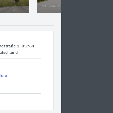
© Brigida Gonzalez
andstraße 1, 85764
utschland
tute