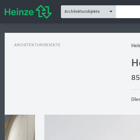
Architekturobjekte
ARCHITEKTUROBJEKTE
Hei
H
85
Die