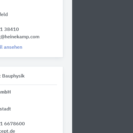
feld
31 38410
ng@heinekamp.com
il ansehen
: Bauphysik
 GmbH
stadt
51 6678600
cept.de