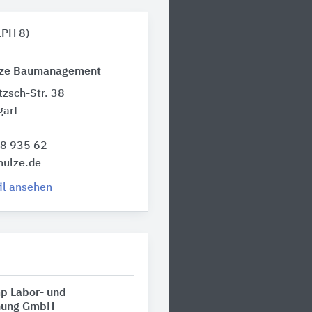
LPH 8)
lze Baumanagement
tzsch-Str. 38
gart
18 935 62
hulze.de
il ansehen
p Labor- und
anung GmbH