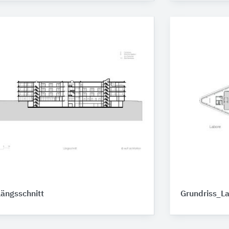
Längsschnitt
Grundriss_L