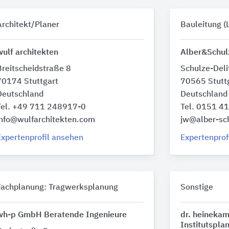
Architekt/Planer
Bauleitung (
wulf architekten
Alber&Schu
Breitscheidstraße 8
Schulze-Deli
70174 Stuttgart
70565 Stutt
Deutschland
Deutschland
Tel. +49 711 248917-0
Tel. 0151 4
info@wulfarchitekten.com
jw@alber-sc
Expertenprofil ansehen
Expertenprof
Fachplanung: Tragwerksplanung
Sonstige
wh-p GmbH Beratende Ingenieure
dr. heinekam
Institutspl