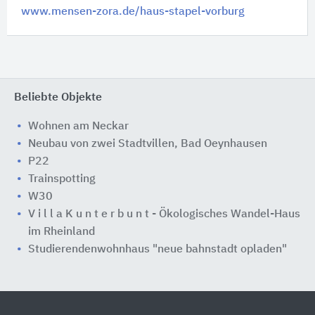
www.mensen-zora.de/haus-stapel-vorburg
Beliebte Objekte
Wohnen am Neckar
Neubau von zwei Stadtvillen, Bad Oeynhausen
P22
Trainspotting
W30
V i l l a K u n t e r b u n t - Ökologisches Wandel-Haus
im Rheinland
Studierendenwohnhaus "neue bahnstadt opladen"