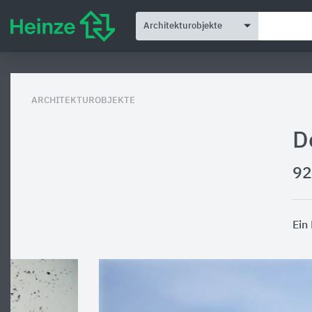
Architekturobjekte
ARCHITEKTUROBJEKTE
D
92
Ein