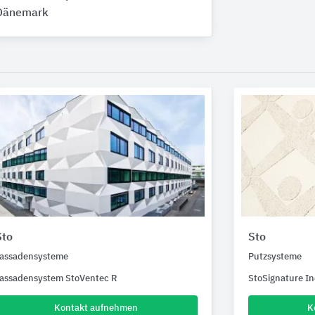
Dänemark
Sto
Sto
assadensysteme
Putzsysteme
assadensystem StoVentec R
StoSignature In
Kontakt aufnehmen
K