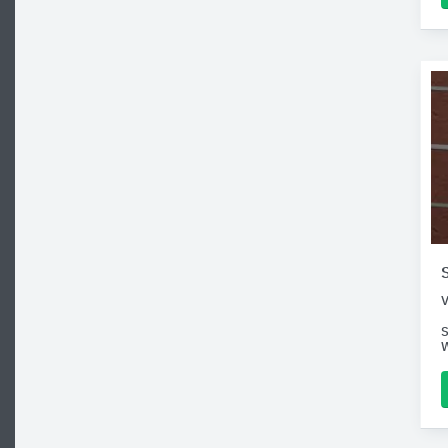
V
S
W