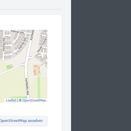
Leaflet
| ©
OpenStreetMap
 OpenStreetMap ansehen