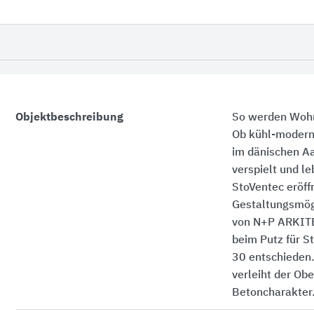
Objektbeschreibung
So werden Wohn
Ob kühl-modern
im dänischen Aa
verspielt und l
StoVentec eröffn
Gestaltungsmögl
von N+P ARKIT
beim Putz für S
30 entschieden
verleiht der Obe
Betoncharakter