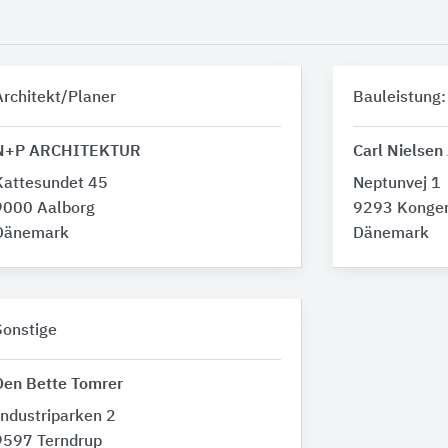
Architekt/Planer
Bauleistung:
N+P ARCHITEKTUR
Carl Nielsen
Kattesundet 45
Neptunvej 1
9000 Aalborg
9293 Konger
Dänemark
Dänemark
Sonstige
Den Bette Tomrer
Industriparken 2
9597 Terndrup