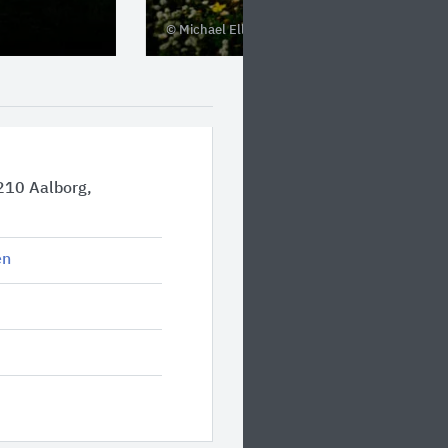
© Michael Ellehammer
210 Aalborg,
en