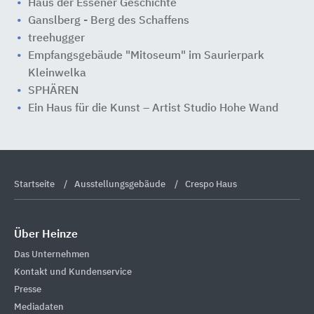
Haus der Essener Geschichte
Ganslberg - Berg des Schaffens
treehugger
Empfangsgebäude "Mitoseum" im Saurierpark
Kleinwelka
SPHÄREN
Ein Haus für die Kunst – Artist Studio Hohe Wand
Startseite
Ausstellungsgebäude
Crespo Haus
Über Heinze
Das Unternehmen
Kontakt und Kundenservice
Presse
Mediadaten