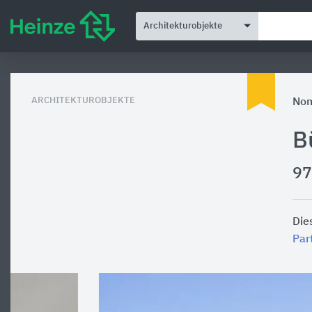
Architekturobjekte
ARCHITEKTUROBJEKTE
Nom
B
97
Die
Pa