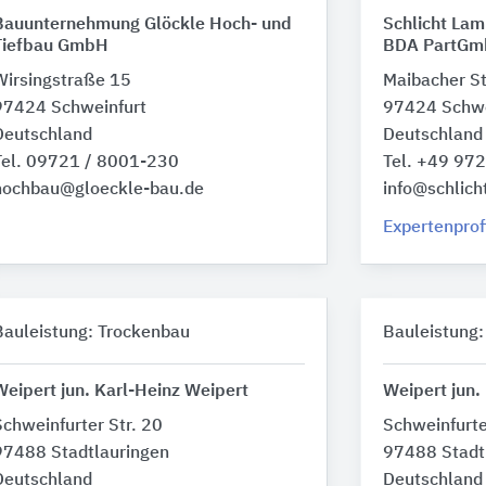
Bauunternehmung Glöckle Hoch- und
Schlicht Lam
Tiefbau GmbH
BDA PartGm
Wirsingstraße 15
Maibacher St
97424 Schweinfurt
97424 Schwe
Deutschland
Deutschland
Tel. 09721 / 8001-230
Tel. +49 97
hochbau@gloeckle-bau.de
info@schlich
Expertenprof
Bauleistung: Trockenbau
Bauleistung:
Weipert jun. Karl-Heinz Weipert
Weipert jun.
Schweinfurter Str. 20
Schweinfurte
97488 Stadtlauringen
97488 Stadt
Deutschland
Deutschland