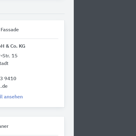
 Fassade
H & Co. KG
-Str. 15
tadt
53 9410
.de
il ansehen
aner