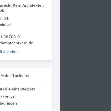
precht Kern Architekten
bB
r. 51
infurt
21 38708-0
tlamprechtkern.de
il ansehen
 Maler, Lackierer
 Karl-Heinz Weipert
r Str. 20
lauringen