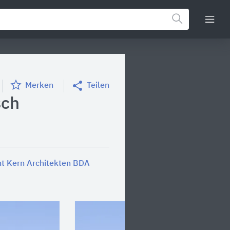
Merken
Teilen
sch
ht Kern Architekten BDA