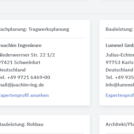
Fachplanung: Tragwerksplanung
Bauleistung:
Joachim Ingenieure
Lummel Gmb
Niederwerrner Str. 22 1/2
Julius-Echter
97421 Schweinfurt
97753 Karls
Deutschland
Deutschland
Tel. +49 9721 6469-00
Tel. +49 93
mail@joachim-ing.de
info@lummel
Expertenprofil ansehen
Expertenprof
Bauleistung: Rohbau
Architekt/Pl