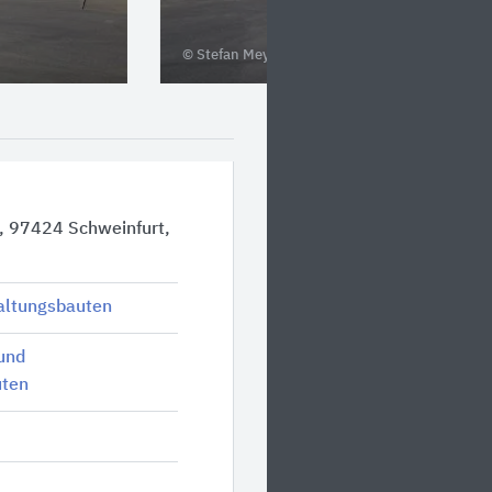
© Stefan Meyer, Berlin / Nürnberg
, 97424 Schweinfurt,
altungsbauten
und
uten