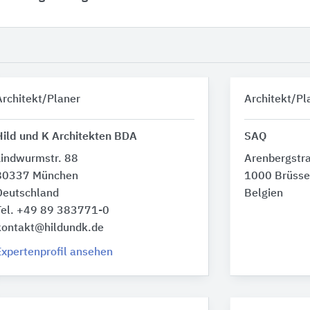
Architekt/Planer
Architekt/Pl
Hild und K Architekten BDA
SAQ
Lindwurmstr. 88
Arenbergstr
80337 München
1000 Brüsse
Deutschland
Belgien
Tel. +49 89 383771-0
kontakt@hildundk.de
Expertenprofil ansehen