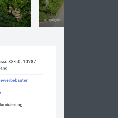
© Optigrün
asse 38-50, 10787
land
 Gewerbebauten
e
ernisierung