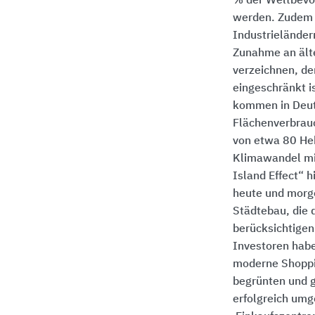
% der Weltbevö
werden. Zudem 
Industrieländer
Zunahme an ält
verzeichnen, de
eingeschränkt i
kommen in Deut
Flächenverbrau
von etwa 80 He
Klimawandel mi
Island Effect“ 
heute und morg
Städtebau, die 
berücksichtigen
Investoren habe
moderne Shoppi
begrünten und 
erfolgreich umg