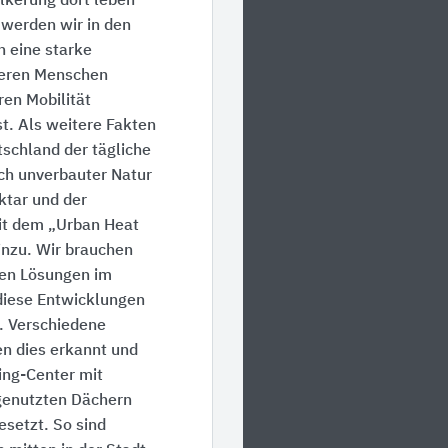
lkerung dort leben
werden wir in den
n eine starke
eren Menschen
ren Mobilität
st. Als weitere Fakten
schland der tägliche
ch unverbauter Natur
ktar und der
t dem „Urban Heat
hinzu. Wir brauchen
en Lösungen im
diese Entwicklungen
. Verschiedene
n dies erkannt und
ng-Center mit
genutzten Dächern
esetzt. So sind