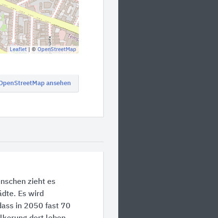
Leaflet
| ©
OpenStreetMap
 OpenStreetMap ansehen
schen zieht es
ädte. Es wird
dass in 2050 fast 70