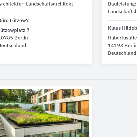
Architektur: Landschaftsarchitekt
Bauleistung:
Landschafts
Büro Lützow7
Klaus Hilde
Lützowplatz 7
10785 Berlin
Hubertusall
Deutschland
14193 Berli
Deutschland