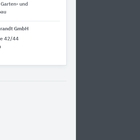
 Garten- und
bau
brandt GmbH
ee 42/44
n