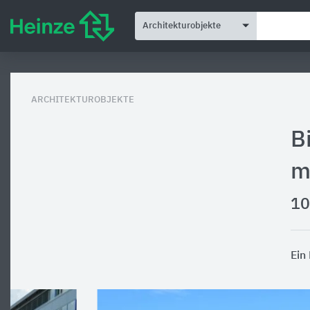
Architekturobjekte
ARCHITEKTUROBJEKTE
B
m
10
Ein