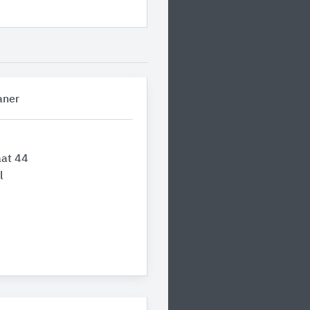
aner
aat 44
l