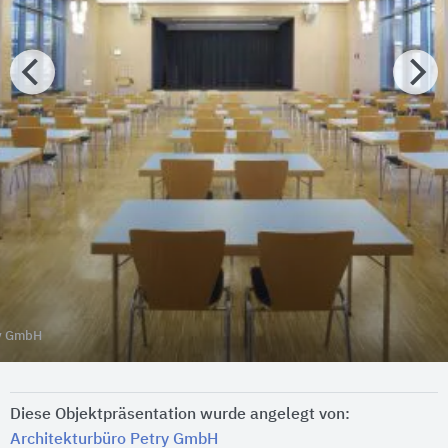
ry GmbH
Diese Objektpräsentation wurde angelegt von:
Architekturbüro Petry GmbH