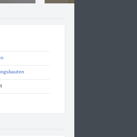
en
ungsbauten
t