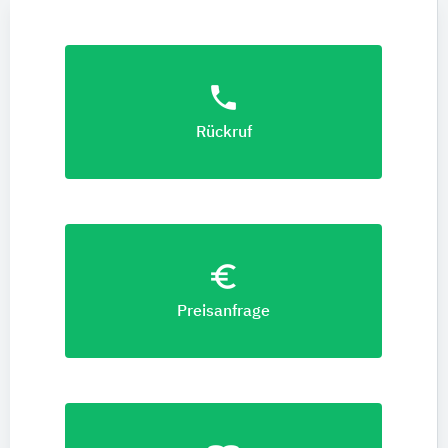
phone
Rückruf
euro_symbol
Preisanfrage