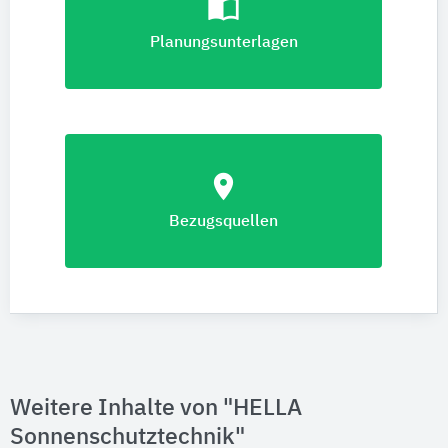
import_contacts
Planungsunterlagen
location_on
Bezugsquellen
Weitere Inhalte von "HELLA
Sonnenschutztechnik"