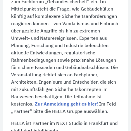
zum Fachforum „Gebäudesicherheit“ ein. Im
Mittelpunkt steht die Frage, wie Gebäudehüllen
künftig auf komplexere Sicher­heits­an­for­de­run­gen
reagieren können – von Vandalismus und Einbruch
über gezielte Angriffe bis hin zu ex­tre­men
Umwelt- und Naturereignissen. Experten aus
Planung, Forschung und Industrie beleuchten
aktuelle Ent­wick­lun­gen, regulatorische
Rahmenbedingungen sowie praxisnahe Lösungen
für sichere Fassaden und Ge­bäu­de­abschlüsse. Die
Veranstaltung richtet sich an Fachplaner,
Architekten, Ingenieure und Entscheider, die sich
mit zukunftsfähigen Sicherheitskonzepten im
Bauwesen beschäftigen. Die Teilnahme ist
kostenlos.
Zur
Anmeldung geht es hier!
Im Feld
„Partner“ bitte die HELLA Gruppe auswählen.
HELLA ist Partner im NEXT Studio in Frankfurt und