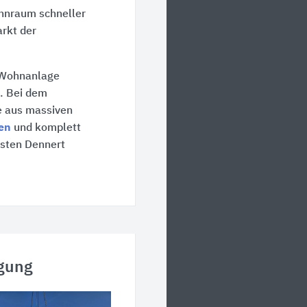
hnraum schneller
rkt der
e Wohnanlage
. Bei dem
e aus massiven
ken
und komplett
isten Dennert
igung