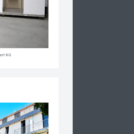
ert KG
z