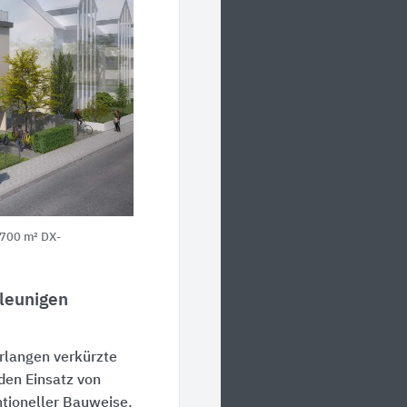
700 m²
DX-
hleunigen
Erlangen verkürzte
den Einsatz von
tioneller Bauweise.