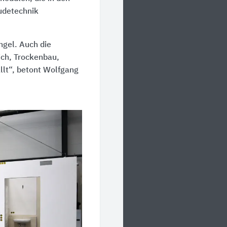
udetechnik
ngel. Auch die
ich, Trockenbau,
ällt“, betont Wolfgang