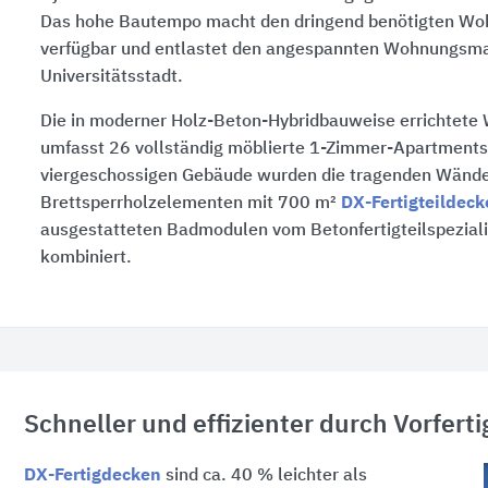
Das hohe Bautempo macht den dringend benötigten Wo
verfügbar und entlastet den angespannten Wohnungsma
Universitätsstadt.
Die in moderner Holz-Beton-Hybridbauweise errichtet
umfasst
26 vollständig
möblierte
1-Zimmer-
Apartments
viergeschossigen Gebäude wurden die tragenden Wänd
Brettsperrholzelementen mit
700 m²
DX-Fertigteildec
ausgestatteten Badmodulen vom Betonfertigteilspezial
kombiniert.
Schneller und effizienter durch Vorfert
DX-Fertigdecken
sind
ca. 40 %
leichter als