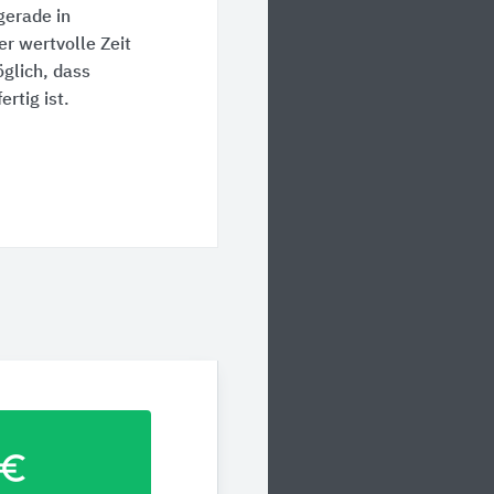
erade in
er wertvolle Zeit
öglich, dass
rtig ist.
ro_symbol