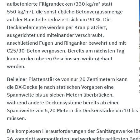
aufbetonierte Filigrandecken
(330 kg/m²
statt
550 kg/m²),
die sonst übliche Betonvergussmenge
auf der Baustelle reduziert sich um
90 %.
Die
Deckenelemente werden per Kran platziert,
ausgerichtet und miteinander verschraubt,
anschließend Fugen und Ringanker bewehrt und mit
C25/30-Beton vergossen. Bereits am nächsten Tag
kann an den oberen Geschossen weitergebaut
werden.
Bei einer Plattenstärke von nur
20 Zentimetern
kann
die DX-Decke je nach statischen Vorgaben eine
Spannweite bis zu sieben Metern überbrücken,
während andere Deckensysteme bereits ab einer
Spannweite von
5,20 Metern
die Deckenstärke um 10 bis
müssen.
Die komplexen Herausforderungen der Sanitärgewerke lös
26 komplett
vormontierten und werkseitig gefliesten Bad