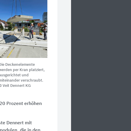
Die Deckenelemente
werden per Kran platziert,
ausgerichtet und
miteinander verschraubt.
© Veit Dennert KG
20 Prozent
erhöhen
te Dennert mit
modulen, die in den