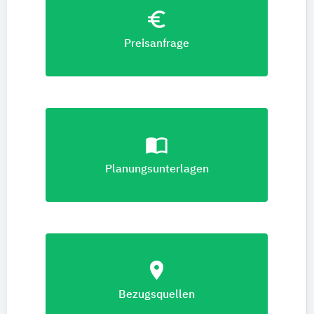
euro_symbol
Preisanfrage
import_contacts
Planungsunterlagen
location_on
Bezugsquellen