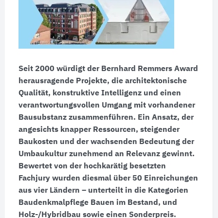
Seit 2000 würdigt der Bernhard Remmers Award
heraus
ragende Projekte, die architek
tonische
Qualität, konstruktive Intelligenz und einen
verantwortungs
vollen Umgang mit vorhandener
Bausub
stanz zusammen
führen. Ein Ansatz, der
angesichts knapper Ressourcen, steigender
Baukosten und der wachsenden Bedeutung der
Umbau
kultur zunehmend an Relevanz gewinnt.
Bewertet von der hoch
karätig besetzten
Fachjury wurden diesmal über 50 Einreichungen
aus vier Ländern – unterteilt in die Kategorien
Baudenk
malpflege Bauen im Bestand, und
Holz-/Hybridbau sowie einen Sonderpreis.