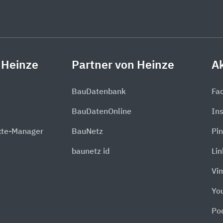
 Heinze
Partner von Heinze
Ak
BauDatenbank
Fa
BauDatenOnline
In
xte-Manager
BauNetz
Pin
baunetz id
Li
Vi
Yo
Po