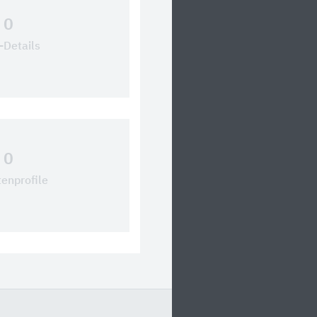
0
Details
0
tenprofile