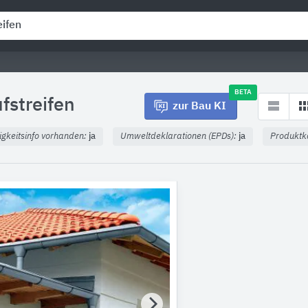
BETA
fstreifen
zur Bau KI
igkeitsinfo vorhanden:
ja
Umweltdeklarationen (EPDs):
ja
Produktk