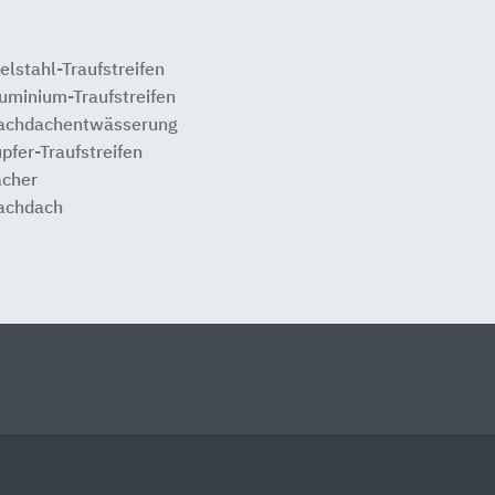
elstahl-Traufstreifen
uminium-Traufstreifen
achdachentwässerung
pfer-Traufstreifen
cher
achdach