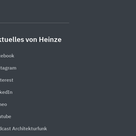
tuelles von Heinze
cebook
stagram
terest
nkedIn
meo
utube
dcast Architekturfunk