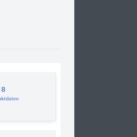
8
uktdaten