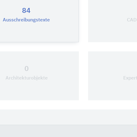
84
Ausschreibungstexte
CAD-
0
Architekturobjekte
Exper