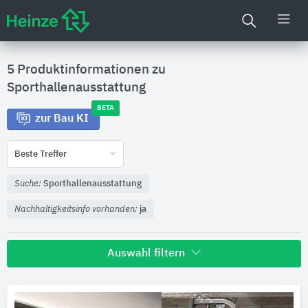
5 Produktinformationen zu
Sporthallenausstattung
BETA
zur Bau KI
Beste Treffer
Suche:
Sporthallenausstattung
Nachhaltigkeitsinfo vorhanden:
ja
Auswahl filtern
Hersteller
Jakob Rope Systems
2