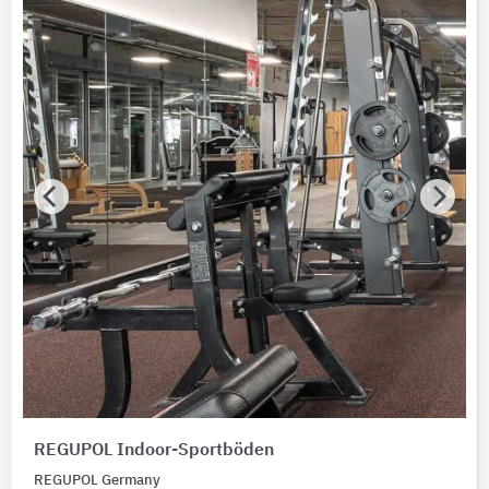
REGUPOL Germany
2
Getzner Werkstoffe
1
Nachhaltigkeit
Nachhaltigkeitsinfo vorhanden
Umweltdeklarationen (EPDs)
Merkmale / Eigenschaften
Bitte auswählen
Produktkategorie
Fallschutzbeläge
3
Ballfangnetze
2
Kunststoff-Laufbahndecken, Kunstoff-Spielfelddecken
2
Sportmatten
REGUPOL Indoor-Sportböden
1
REGUPOL Germany