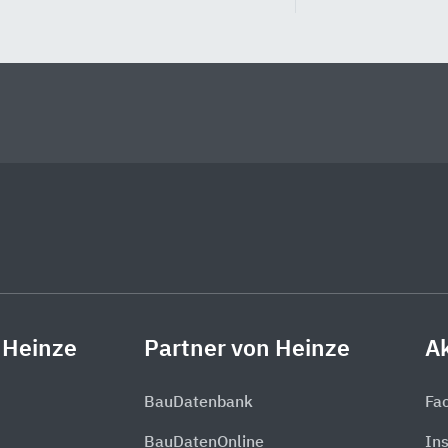
 Heinze
Partner von Heinze
Ak
BauDatenbank
Fa
BauDatenOnline
In