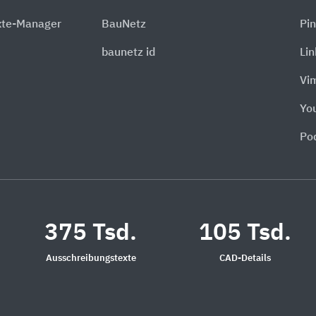
xte-Manager
BauNetz
Pin
baunetz id
Li
Vi
Yo
Po
375 Tsd.
105 Tsd.
Ausschreibungstexte
CAD-Details