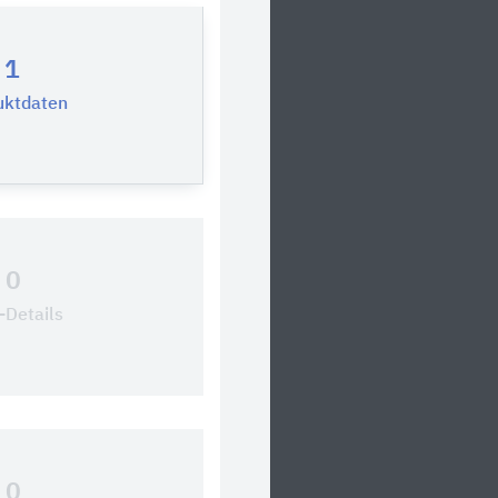
1
uktdaten
0
Details
0