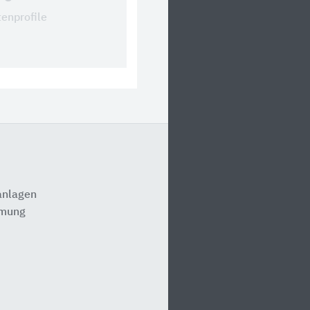
tenprofile
anlagen
rmung