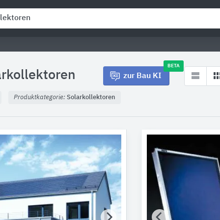
BETA
arkollektoren
zur Bau KI
Produktkategorie:
Solarkollektoren