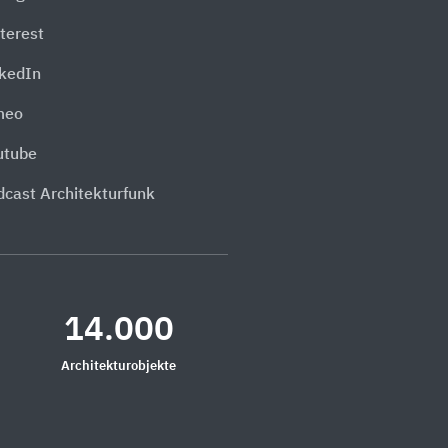
terest
nkedIn
meo
utube
dcast Architekturfunk
14.000
Architekturobjekte