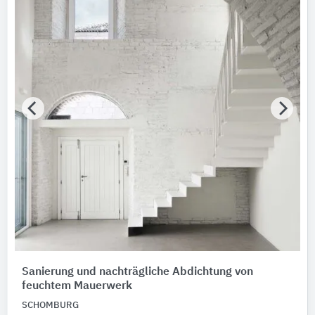
SCHOMBURG
1
Sika Deutschland
1
Bauen im Bestand
Bitte auswählen
Nachhaltigkeit
Nachhaltigkeitsinfo vorhanden
Umweltdeklarationen (EPDs)
Merkmale / Eigenschaften
Bitte auswählen
Zertifizierungen
Bitte auswählen
Sanierung und nachträgliche Abdichtung von
feuchtem Mauerwerk
SCHOMBURG
Produktkategorie