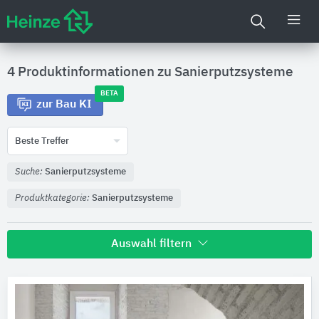
4 Produktinformationen zu
Sanierputzsysteme
BETA
zur Bau KI
Beste Treffer
Suche:
Sanierputzsysteme
Produktkategorie:
Sanierputzsysteme
Auswahl filtern
Hersteller
Remmers Gruppe SE
1
SAKRET-Trockenbaustoffe Europa
1