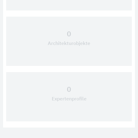
0
Architekturobjekte
0
Expertenprofile