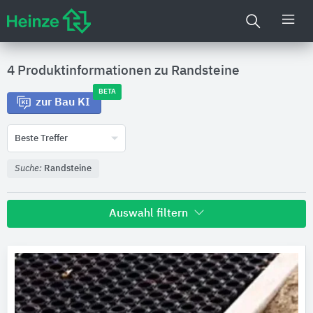
4 Produktinformationen zu
Randsteine
BETA
zur Bau KI
Beste Treffer
Suche:
Randsteine
Auswahl filtern
Hersteller
REGUPOL Germany
2
ACO
1
ANRIN
1