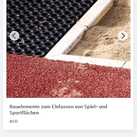
Nachhaltigkeit
Nachhaltigkeitsinfo vorhanden
Umweltdeklarationen (EPDs)
Merkmale / Eigenschaften
Bitte auswählen
Produktkategorie
Kantensteine
3
Sicherheitsrandsteine
2
Bauelemente zum Einfassen von Spiel- und
Sportflächen
ACO