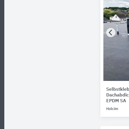
Selbstkle
Dachabdic
EPDM SA
Holcim