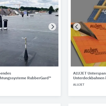
bendes
ALUJET Unterspan
htungssysteme RubberGard™
Unterdeckbahnen i
ALUJET