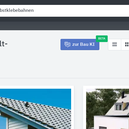
BETA
lt-
zur Bau KI