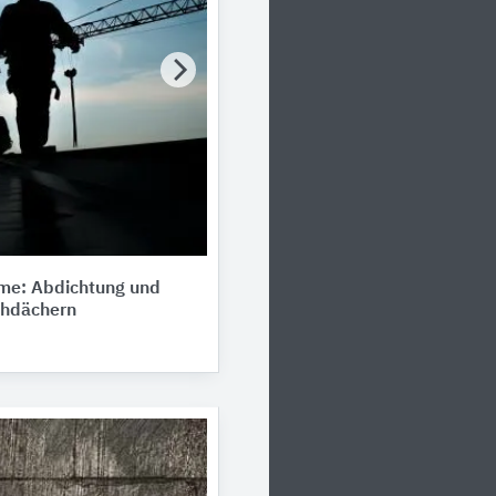
e: Abdichtung und
chdächern