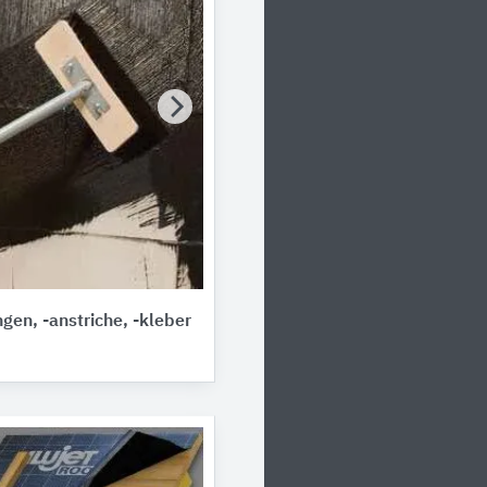
en, -anstriche, -kleber