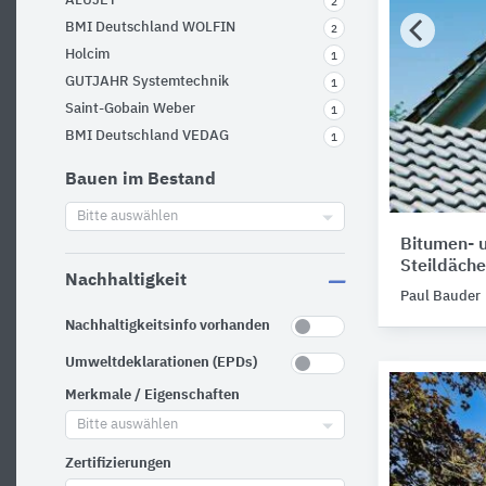
ALUJET
2
BMI Deutschland WOLFIN
2
Holcim
1
GUTJAHR Systemtechnik
1
Saint-Gobain Weber
1
BMI Deutschland VEDAG
1
Bauen im Bestand
Bitte auswählen
Bitumen- 
Steildäche
Nachhaltigkeit
Paul Bauder
Nachhaltigkeitsinfo vorhanden
Umweltdeklarationen (EPDs)
Merkmale / Eigenschaften
Bitte auswählen
Zertifizierungen