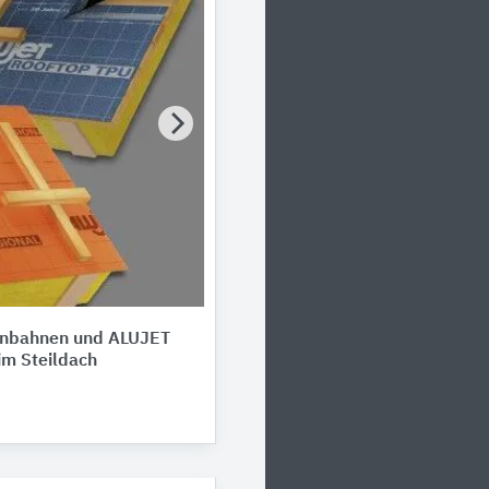
nbahnen und ALUJET
m Steildach