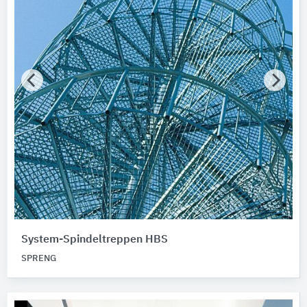
Produktkategorie
Treppen
Gebäude-Bauteile
Bitte auswählen
Untergründe, Lage
Bitte auswählen
Werkstoff
Bitte auswählen
Kategorie Treppen
System-Spindeltreppen HBS
Bitte auswählen
SPRENG
Bauart
Bitte auswählen