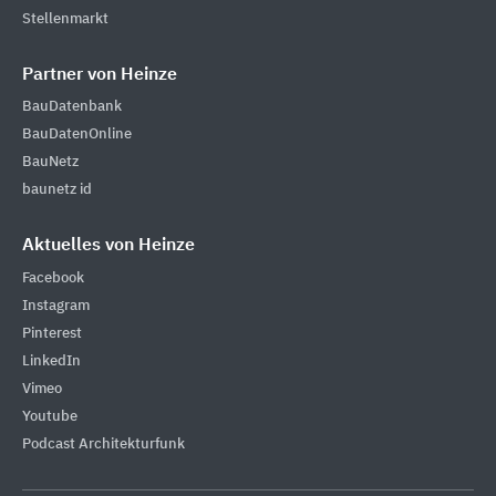
Stellenmarkt
Partner von Heinze
BauDatenbank
BauDatenOnline
BauNetz
baunetz id
Aktuelles von Heinze
Facebook
Instagram
Pinterest
LinkedIn
Vimeo
Youtube
Podcast Architekturfunk