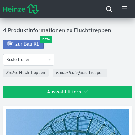
4 Produktinformationen zu
Fluchttreppen
BETA
zur Bau KI
Beste Treffer
Suche:
Fluchttreppen
Produktkategorie:
Treppen
Auswahl filtern
Hersteller
SPRENG
2
Nautilus Treppen
1
Wachenfeld Natursteinwerk
1