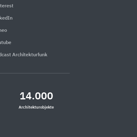
terest
nkedIn
meo
utube
dcast Architekturfunk
14.000
Architekturobjekte