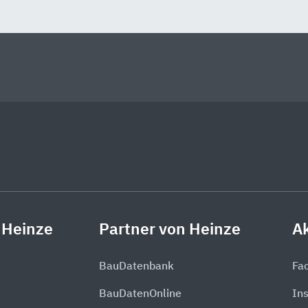
 Heinze
Partner von Heinze
Ak
BauDatenbank
Fa
BauDatenOnline
In