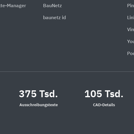
xte-Manager
BauNetz
Pin
baunetz id
Li
Vi
Yo
Po
375 Tsd.
105 Tsd.
Ausschreibungstexte
CAD-Details