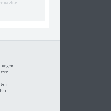
tenprofile
ttungen
asten
sten
ten