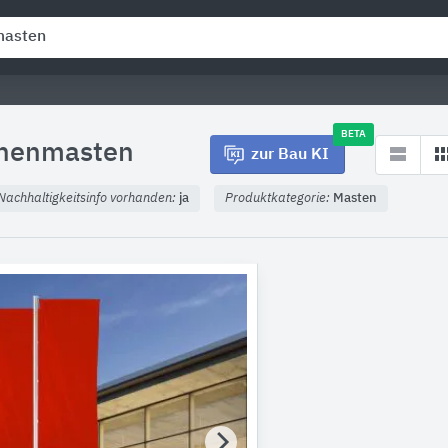
BETA
nenmasten
zur Bau KI
Nachhaltigkeitsinfo vorhanden:
ja
Produktkategorie:
Masten