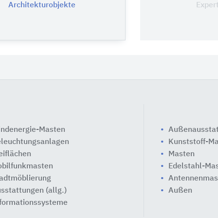
Architekturobjekte
Exper
ndenergie-Masten
Außenaussta
leuchtungsanlagen
Kunststoff-M
eiflächen
Masten
bilfunkmasten
Edelstahl-Ma
adtmöblierung
Antennenmas
sstattungen (allg.)
Außen
formationssysteme