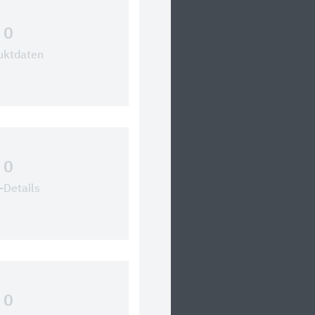
0
uktdaten
0
Details
0