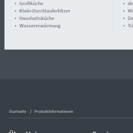
Großküche
de
Klein-Durchlauferhitzer
Wa
Haushaltsküche
De
Wassererwärmung
Tr
Startseite
Produktinformationen