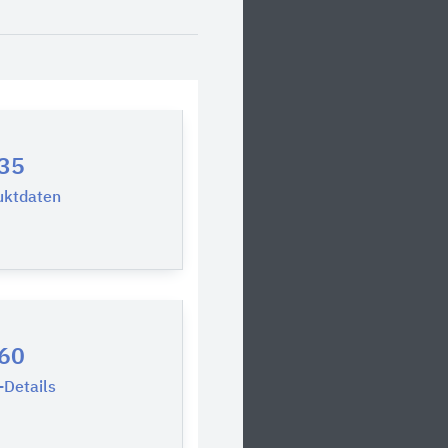
35
uktdaten
60
Details