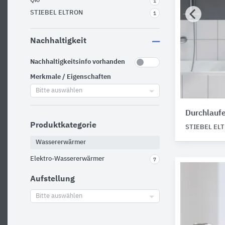
Qio
1
STIEBEL ELTRON
1
Nachhaltigkeit
Nachhaltigkeitsinfo vorhanden
Merkmale / Eigenschaften
Bitte auswählen
Durchlauf
Produktkategorie
STIEBEL EL
Wassererwärmer
Elektro-Wassererwärmer
7
Aufstellung
Bitte auswählen