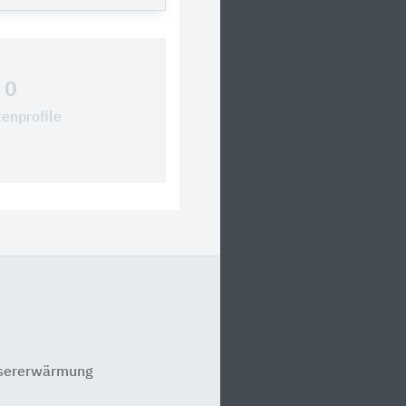
0
tenprofile
ssererwärmung