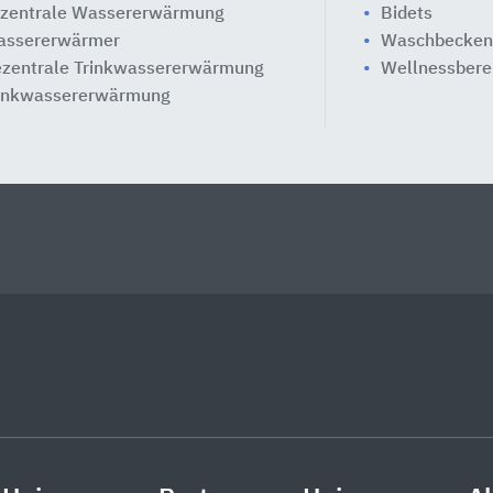
zentrale Wassererwärmung
Bidets
ssererwärmer
Waschbecke
zentrale Trinkwassererwärmung
Wellnessbere
inkwassererwärmung