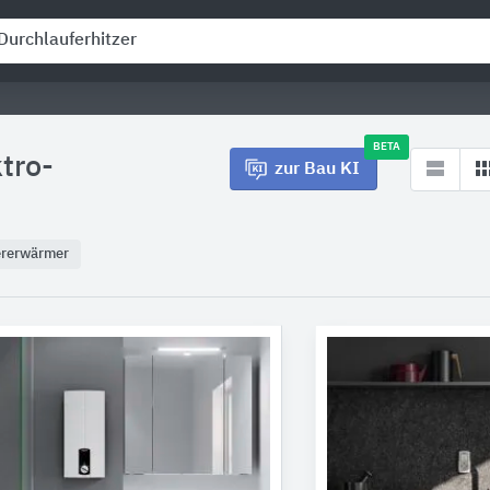
BETA
tro-
zur Bau KI
rerwärmer