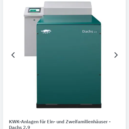
SenerTec
Marken
Dachs
Nachhaltigkeit
Nachhaltigkeitsinfo vorhanden
Merkmale / Eigenschaften
Bitte auswählen
Produktkategorie
Block-Heizkraftwerke
Gasmotor-Blockheizkraftwerke
4
Brennstoff / Energiebasis
KWK-Anlagen für Ein- und Zweifamilienhäuser -
Dachs 2.9