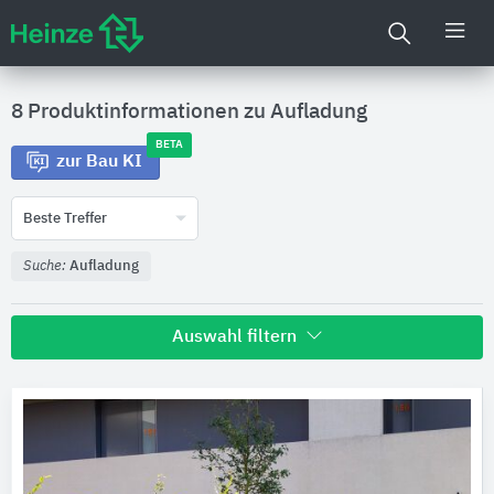
8 Produktinformationen zu
Aufladung
BETA
zur Bau KI
Beste Treffer
Suche:
Aufladung
Auswahl filtern
Hersteller
ABES Public Design
2
Hager Vertriebsgesellschaft
2
WSM - Walter Solbach Metallbau
2