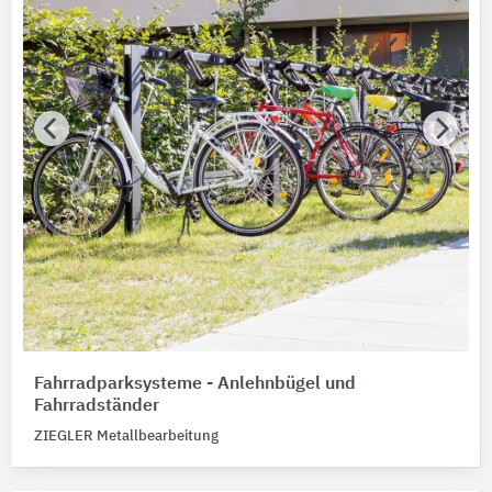
ABL
1
ZIEGLER Metallbearbeitung
1
Nachhaltigkeit
Nachhaltigkeitsinfo vorhanden
Merkmale / Eigenschaften
Bitte auswählen
Produktkategorie
Akku-Ladestationen
8
Akku-Laderegler
1
Schließfachanlagen
1
Fahrradparksysteme - Anlehnbügel und
Fahrradständer
ZIEGLER Metallbearbeitung