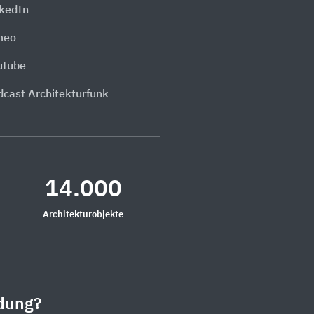
nkedIn
meo
utube
dcast Architekturfunk
14.000
Architekturobjekte
dung?