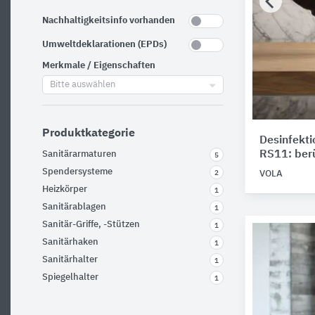
Nachhaltigkeitsinfo vorhanden
Umweltdeklarationen (EPDs)
Merkmale / Eigenschaften
Bitte auswählen
Produktkategorie
Desinfekti
RS11: ber
Sanitärarmaturen
5
Spendersysteme
VOLA
2
Heizkörper
1
Sanitärablagen
1
Sanitär-Griffe, -Stützen
1
Sanitärhaken
1
Sanitärhalter
1
Spiegelhalter
1