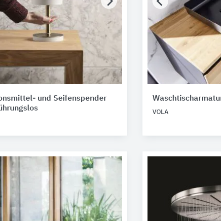
onsmittel- und Seifenspender
Waschtischarmatu
ührungslos
VOLA