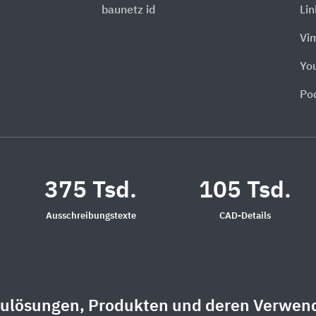
baunetz id
Li
Vi
Yo
Po
375 Tsd.
105 Tsd.
Ausschreibungstexte
CAD-Details
aulösungen, Produkten und deren Verwen