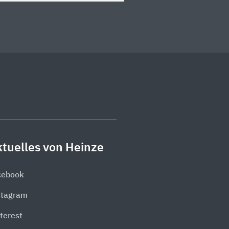
tuelles von Heinze
cebook
stagram
terest