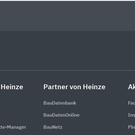
 Heinze
Partner von Heinze
Ak
BauDatenbank
Fa
BauDatenOnline
In
xte-Manager
BauNetz
Pin