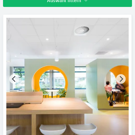
Auswahl filtern
Hersteller
Ecophon Deutschland
Nachhaltigkeit
Nachhaltigkeitsinfo vorhanden
Umweltdeklarationen (EPDs)
Merkmale / Eigenschaften
Bitte auswählen
Zertifizierungen
Bitte auswählen
Produktkategorie
Mineralplatten
2