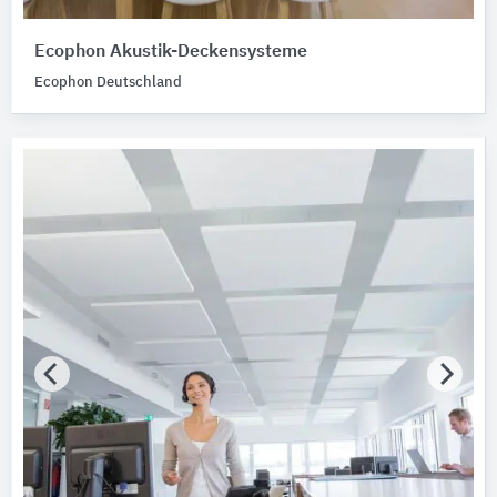
Unterdeckensysteme
2
Akustikelemente
1
Ecophon Akustik-Deckensysteme
Innenwandbekleidungssysteme
1
Ecophon Deutschland
Leuchten
1
Unterdecken-Unterkonstruktionen
1