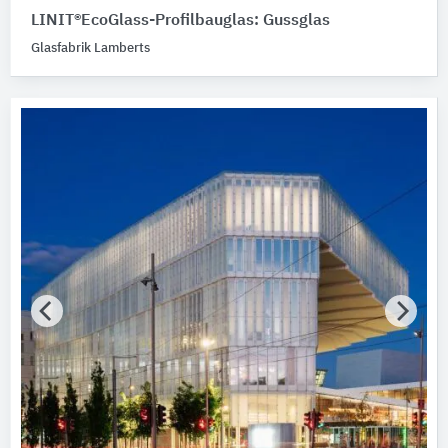
LINIT®EcoGlass-Profilbauglas: Gussglas
Bitte auswählen
Glasfabrik Lamberts
Art Basisglas
Bitte auswählen