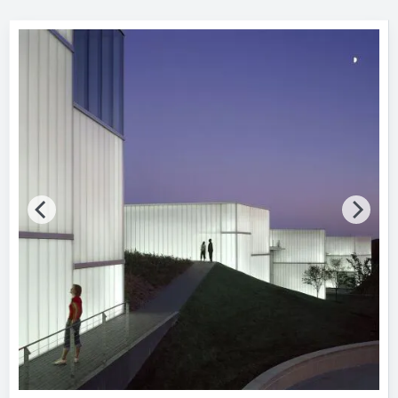
Hersteller
Glasfabrik Lamberts
Marken
Bitte auswählen
Nachhaltigkeit
Nachhaltigkeitsinfo vorhanden
Merkmale / Eigenschaften
Bitte auswählen
Produktkategorie
Basisgläser
Gebäude-Bauteile