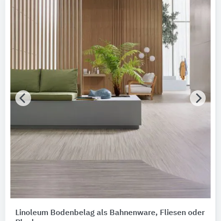
Forbo Flooring
Marken
Bitte auswählen
Nachhaltigkeit
Nachhaltigkeitsinfo vorhanden
Umweltdeklarationen (EPDs)
Merkmale / Eigenschaften
Bitte auswählen
Zertifizierungen
Bitte auswählen
Produktkategorie
Linoleum Bodenbelag als Bahnenware, Fliesen oder