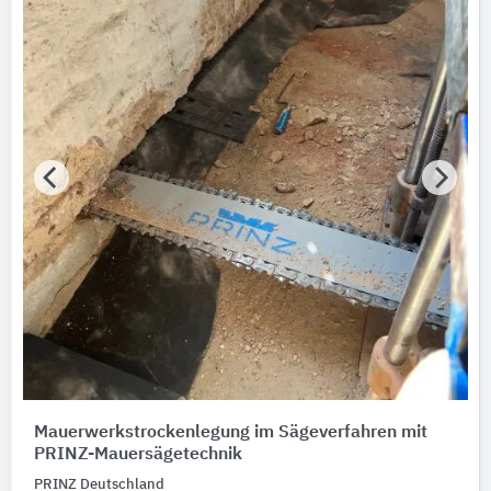
Bauen im Bestand
Bitte auswählen
Produktkategorie
Bau-Werkzeuge
1
Folie
1
Mauerwerkstrockenlegung im Sägeverfahren mit
PRINZ-Mauersägetechnik
PRINZ Deutschland