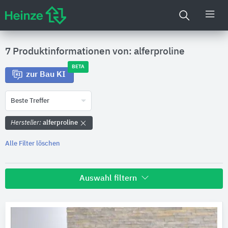
7 Produktinformationen von: alferproline
BETA
zur Bau KI
Beste Treffer
Hersteller:
alferproline
Alle Filter löschen
Auswahl filtern
Hersteller
alferproline