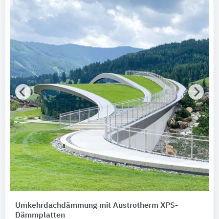
Austrotherm Dämmstoffe
Marken
Bitte auswählen
Nachhaltigkeit
Nachhaltigkeitsinfo vorhanden
Umweltdeklarationen (EPDs)
Merkmale / Eigenschaften
Bitte auswählen
Zertifizierungen
Bitte auswählen
Produktkategorie
Umkehrdachdämmung mit Austrotherm XPS-
Dämmstoffe
Dämmplatten
3