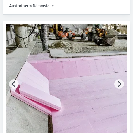
Anker
2
Austrotherm Dämmstoffe
Befestigungsmontageplatten
2
Klammern
2
Kunststoffplatten
2
Alle Produktkategorien anzeigen