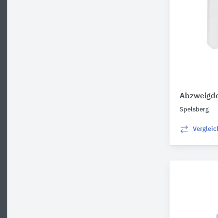
Abzweigdo
Spelsberg
Verglei