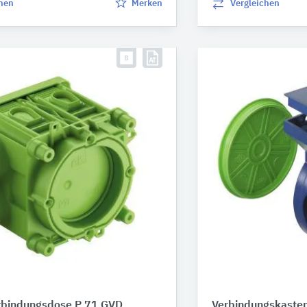
chen
Merken
Vergleichen
rbindungsdose P 71 GVD
Verbindungskaste