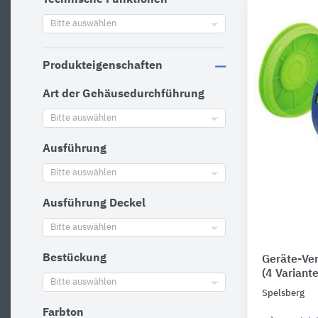
Technische Funktionen
Bitte auswählen
Produkteigenschaften
Art der Gehäusedurchführung
Bitte auswählen
Ausführung
Bitte auswählen
Ausführung Deckel
Bitte auswählen
Bestückung
Geräte-Ve
(4 Variant
Bitte auswählen
Spelsberg
Farbton