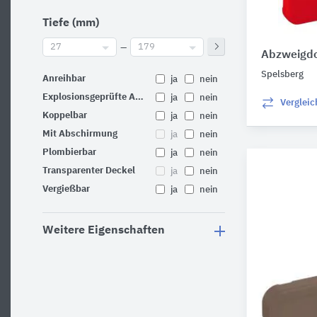
Tiefe (mm)
27
–
179
Abzweigd
Spelsberg
Anreihbar
ja
nein
Explosionsgeprüfte Ausführung
ja
nein
Verglei
Koppelbar
ja
nein
Mit Abschirmung
ja
nein
Plombierbar
ja
nein
Transparenter Deckel
ja
nein
Vergießbar
ja
nein
Weitere Eigenschaften