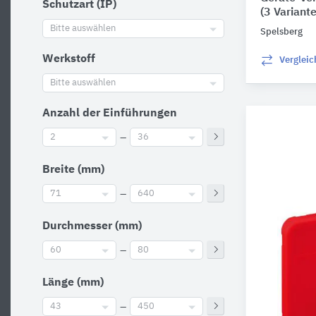
Schutzart (IP)
(3 Variant
Bitte auswählen
Spelsberg
Werkstoff
Verglei
Bitte auswählen
Anzahl der Einführungen
2
–
36
Breite (mm)
71
–
640
Durchmesser (mm)
60
–
80
Länge (mm)
43
–
450