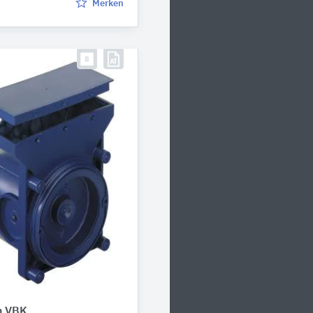
Merken
n VBK