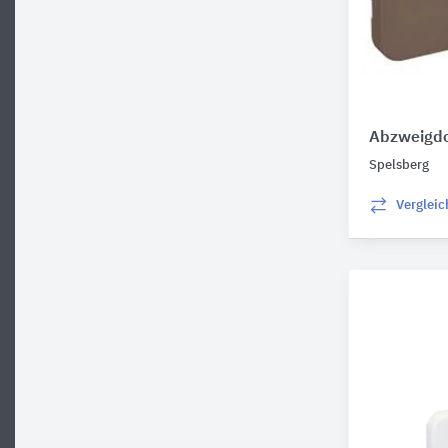
Abzweigdo
Spelsberg
Verglei