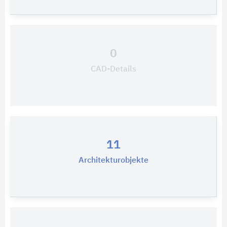
0
CAD-Details
11
Architekturobjekte