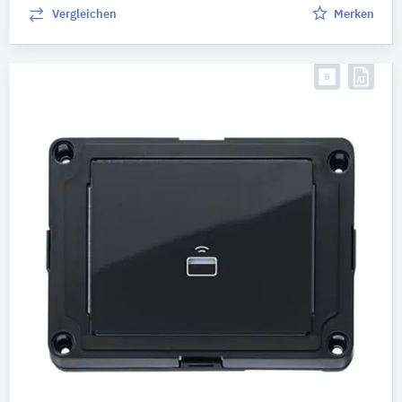
Werkstoff
Vergleichen
Merken
Bitte auswählen
Breite (mm)
98
–
135
Höhe (mm)
71
–
139
Weitere Eigenschaften