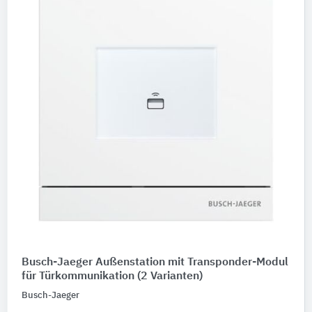
Digitale Daten
BIM-Daten
Ausschreibungstexte
Abbildungen
Produktkategorie
Tür- und Eingangskommunikation
Tür- und Haussprechanlagen
2
Produkteigenschaften
Ausführung
Bitte auswählen
Busch-Jaeger Außenstation mit Transponder-Modul
Farbton
für Türkommunikation
(2 Varianten)
Bitte auswählen
Busch-Jaeger