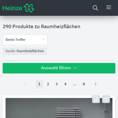
290 Produkte zu
Raumheizflächen
Beste Treffer
Suche:
Raumheizflächen
Auswahl filtern
Hersteller
1
2
3
4
8
BEMM
148
Zehnder
128
STIEBEL ELTRON
13
AEG Haustechnik
1