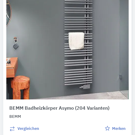
Digitale Daten
BIM-Daten
Ausschreibungstexte
CAD-Details
Abbildungen
Produktkategorie
Heizkörper
284
Elektro-Speicherheizgeräte
3
Elektro-Heizstrahler
2
Elektro-Radiatoren
1
BEMM Badheizkörper Asymo
(204 Varianten)
BEMM
Vergleichen
Merken