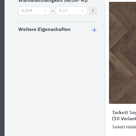
Wärmeleitfähigkeit (W/(m*K))
0,104
–
0,17
Weitere Eigenschaften
Tarkett Se
(10 Varian
Tarkett Hold