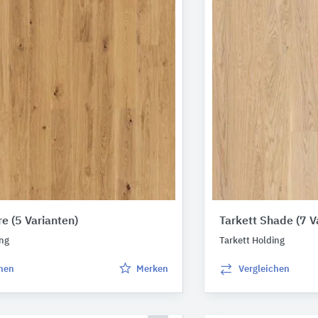
ure
(5 Varianten)
Tarkett Shade
(7 V
ing
Tarkett Holding
chen
Merken
Vergleichen