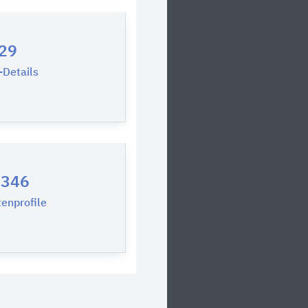
29
Details
.346
enprofile