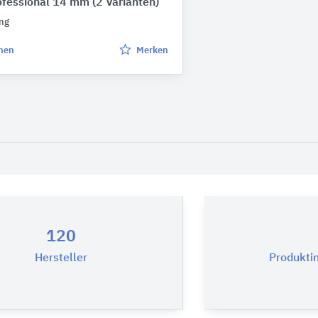
rofessional 14 mm
(2 Varianten)
ing
chen
Merken
120
Hersteller
Produkti