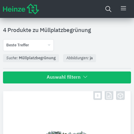
4 Produkte zu
Müllplatzbegrünung
Beste Treffer
Suche:
Müllplatzbegrünung
Abbildungen:
ja
Auswahl filtern
Hersteller
Mobilane
2
projekt w Systeme aus Stahl
2
Digitale Daten
BIM-Daten