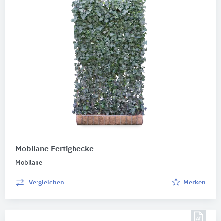
BIM-Geometrien
Ausschreibungstexte
CAD-Details
Abbildungen
Produktkategorie
Abfallbehälterschränke
2
Pflanzen
1
Vertikalbegrünungssysteme
1
Mobilane Fertighecke
Mobilane
Vergleichen
Merken