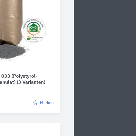
033 (Polystyrol-
anulat)
(3 Varianten)
Merken