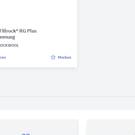
illrock® RG Plus
ämmung
ROCKWOOL
chen
Merken