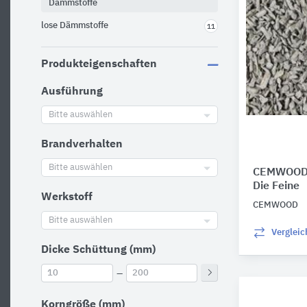
Dämmstoffe
lose Dämmstoffe
11
Produkteigenschaften
Ausführung
Bitte auswählen
Brandverhalten
Bitte auswählen
CEMWOOD 
Die Feine
Werkstoff
CEMWOOD
Bitte auswählen
Verglei
Dicke Schüttung (mm)
–
Korngröße (mm)