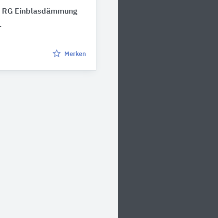
k® RG Einblasdämmung
L
Merken