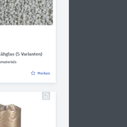
ähglas
(5 Varianten)
aterials
Merken