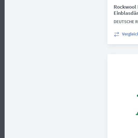
Rockwool F
Einblasd
DEUTSCHE 
Verglei