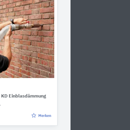
k® KD Einblasdämmung
L
Merken