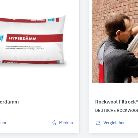
perdämm
Rockwool Fillroc
DEUTSCHE ROCKWOO
chen
Merken
Vergleichen