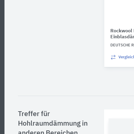
Rockwool F
Einblasd
DEUTSCHE 
Verglei
Treffer für
Hohlraumdämmung in
anderen Bereichen