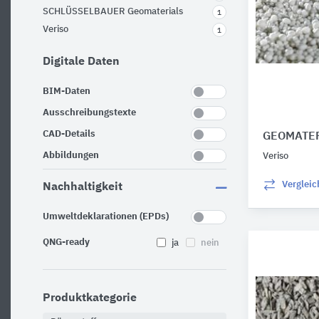
SCHLÜSSELBAUER Geomaterials
1
Veriso
1
Digitale Daten
BIM-Daten
Ausschreibungstexte
CAD-Details
GEOMATER
Abbildungen
Veriso
Verglei
Nachhaltigkeit
Umweltdeklarationen (EPDs)
QNG-ready
ja
nein
Produktkategorie