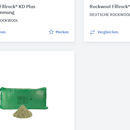
illrock® KD Plus
Rockwool Fillroc
ämmung
DEUTSCHE ROCKWOO
ROCKWOOL
chen
Merken
Vergleichen