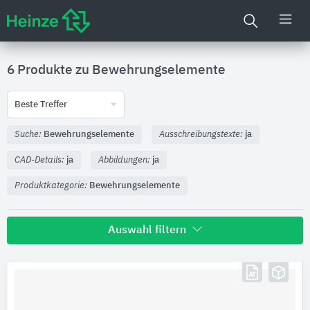
6 Produkte zu
Bewehrungselemente
Beste Treffer
Suche:
Bewehrungselemente
Ausschreibungstexte:
ja
CAD-Details:
ja
Abbildungen:
ja
Produktkategorie:
Bewehrungselemente
Auswahl filtern
Hersteller
PohlCon
3
Schöck Bauteile
3