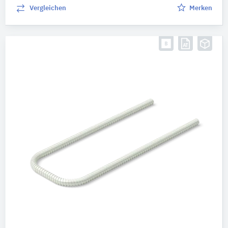
Vergleichen
Merken
Höhe (mm)
–
Länge (mm)
650
–
12.000
Wärmegedämmt
ja
nein
Weitere Eigenschaften