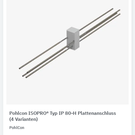
Digitale Daten
BIM-Daten
Ausschreibungstexte
CAD-Details
Abbildungen
Produktkategorie
Bewehrungselemente
Gebäude-Bauteile
Bitte auswählen
Produkteigenschaften
Pohlcon ISOPRO® Typ IP 80-H Plattenanschluss
(4 Varianten)
Werkstoff
PohlCon
Bitte auswählen