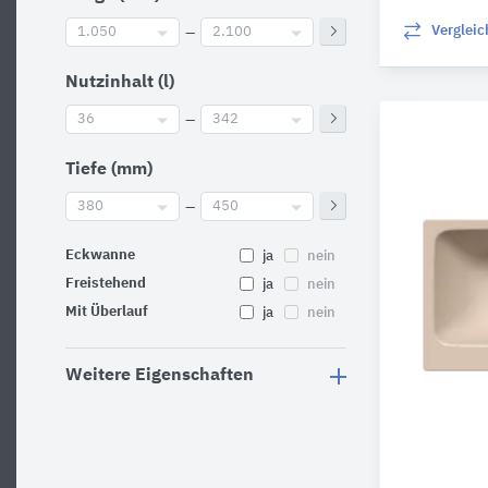
Verglei
1.050
–
2.100
Nutzinhalt (l)
36
–
342
Tiefe (mm)
380
–
450
Eckwanne
ja
nein
Freistehend
ja
nein
Mit Überlauf
ja
nein
Weitere Eigenschaften