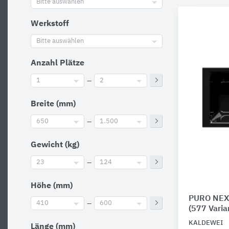
Bitte auswählen
Werkstoff
Bitte auswählen
Anzahl Plätze
1
–
2
Breite (mm)
650
–
1.500
Gewicht (kg)
23
–
124
Höhe (mm)
PURO NEX
410
–
600
(577 Varia
KALDEWEI
Länge (mm)