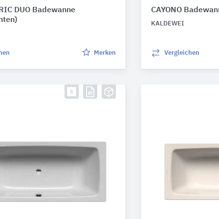
IC DUO Badewanne
CAYONO Badewa
nten)
KALDEWEI
chen
Merken
Vergleichen