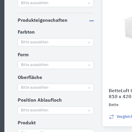
Bitte auswählen
Produkteigenschaften
Farbton
Bitte auswählen
Form
Bitte auswählen
Oberfläche
Bitte auswählen
BetteLoft
810 x 420
Position Ablaufloch
Bette
Bitte auswählen
Verglei
Produkt