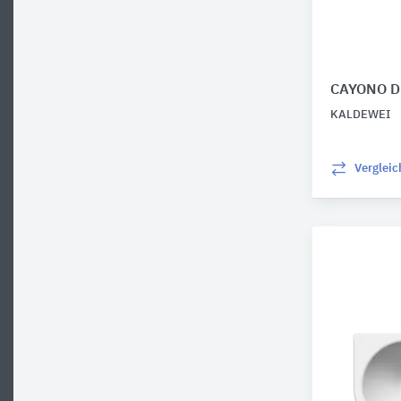
CAYONO D
KALDEWEI
Verglei