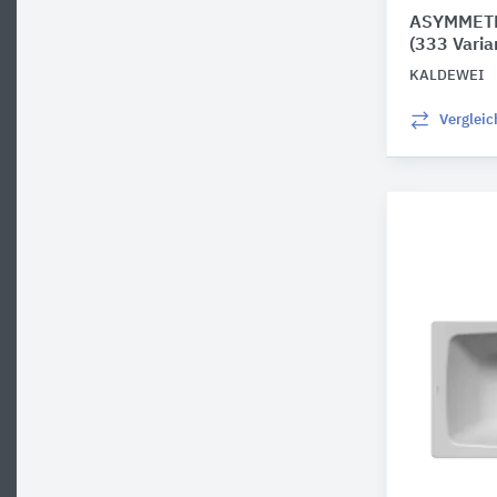
ASYMMETR
(333 Varia
KALDEWEI
Verglei