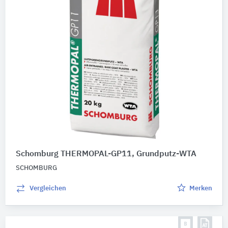
Alle Hersteller anzeigen
Digitale Daten
BIM-Daten
Ausschreibungstexte
CAD-Details
Abbildungen
Nachhaltigkeit
Umweltdeklarationen (EPDs)
Schomburg THERMOPAL-GP11, Grundputz-WTA
SCHOMBURG
Produktkategorie
Vergleichen
Merken
Werkmörtel
19
Sanierputzsysteme
4
Spachtelmassen
3