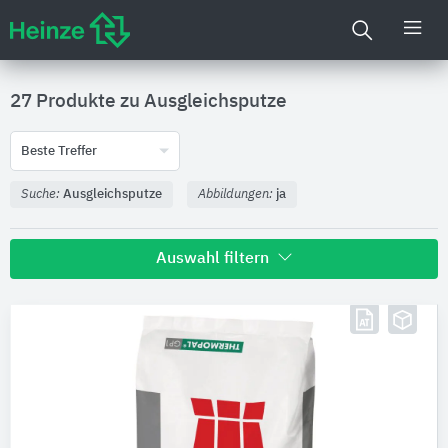
27 Produkte zu
Ausgleichsputze
Beste Treffer
Suche:
Ausgleichsputze
Abbildungen:
ja
Auswahl filtern
Hersteller
CASEA
8
Knauf Gips
6
Baumit
3
maxit Gruppe
2
Saint-Gobain Weber
2