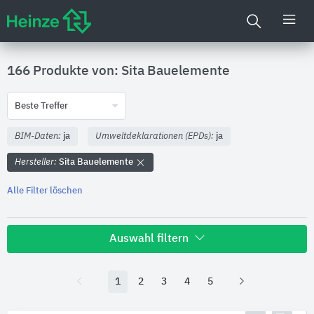
166 Produkte von: Sita Bauelemente
Beste Treffer
BIM-Daten:
ja
Umweltdeklarationen (EPDs):
ja
Hersteller:
Sita Bauelemente
Alle Filter löschen
Auswahl filtern
Hersteller
1
2
3
4
5
Sita Bauelemente