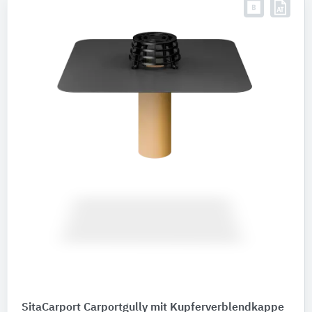
Marken
Bitte auswählen
Digitale Daten
BIM-Daten
Ausschreibungstexte
Abbildungen
Nachhaltigkeit
Umweltdeklarationen (EPDs)
Produktkategorie
Abläufe
86
Ablauf-Zubehör
30
Rohrformstücke
23
SitaCarport Carportgully mit Kupferverblendkappe