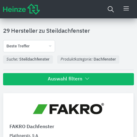
29 Hersteller zu
Steildachfenster
Beste Treffer
Suche:
Steildachfenster
Produktkategorie:
Dachfenster
Auswahl filtern
Nachhaltigkeit
Umweltdeklarationen (EPDs)
FAKRO Dachfenster
Produktkategorie
Plathnerstr. 5 A