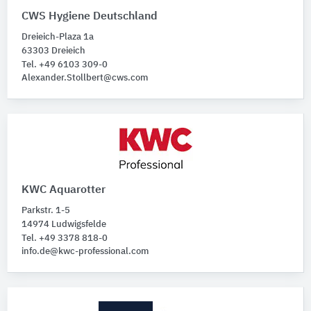
Spendersysteme
CWS Hygiene Deutschland
Sanitärspender
85
Dreieich-Plaza 1a
Sanitärspender-Kombinationen
63303 Dreieich
14
Tel. +49 6103 309-0
Baufunktionen
Alexander.Stollbert@cws.com
Bitte auswählen
KWC Aquarotter
Parkstr. 1-5
14974 Ludwigsfelde
Tel. +49 3378 818-0
info.de@kwc-professional.com