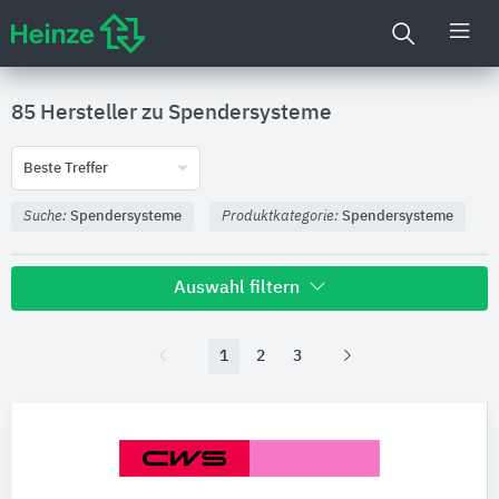
85 Hersteller zu
Spendersysteme
Beste Treffer
Suche:
Spendersysteme
Produktkategorie:
Spendersysteme
Auswahl filtern
1
2
3
Nachhaltigkeit
Umweltdeklarationen (EPDs)
Produktkategorie