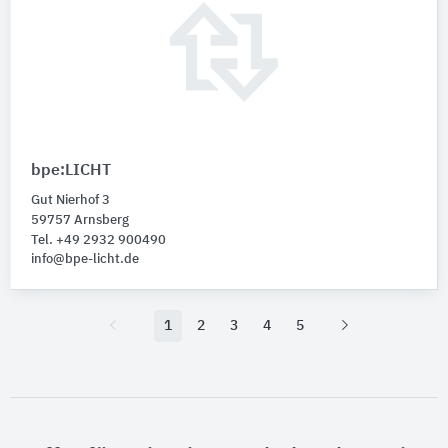
bpe:LICHT
Gut Nierhof 3
59757 Arnsberg
Tel. +49 2932 900490
info@bpe-licht.de
1
2
3
4
5