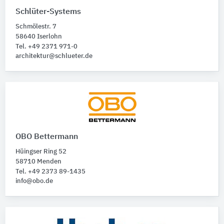
Leuchten
146
Schlüter-Systems
Leuchten-Zubehör
25
Schmölestr. 7
Leuchtensysteme
24
58640 Iserlohn
Elektrische Lampen
21
Tel. +49 2371 971-0
Leucht-Piktogramme
architektur@schlueter.de
19
Alle Produktkategorien anzeigen
OBO Bettermann
Hüingser Ring 52
58710 Menden
Tel. +49 2373 89-1435
info@obo.de