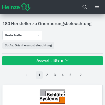
180 Hersteller zu
Orientierungsbeleuchtung
Beste Treffer
Suche:
Orientierungsbeleuchtung
Auswahl filtern
1
2
3
4
5
Nachhaltigkeit
Umweltdeklarationen (EPDs)
Produktkategorie