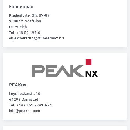
Möbel
63
Fundermax
Thekenanlagen
18
Klagenfurter Str. 87-89
Audio-Videotechnik
10
9300 St. Veit/Glan
Raumzellen
8
Österreich
Basisgläser
Tel. +43 59 494-0
6
objektberatung@fundermax.biz
Alle Produktkategorien anzeigen
PEAKnx
Leydheckerstr. 10
64293 Darmstadt
Tel. +49 6151 27918-24
info@peaknx.com