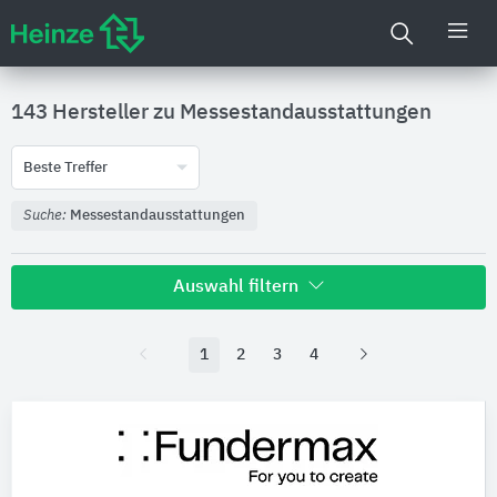
143 Hersteller zu
Messestandausstattungen
Beste Treffer
Suche:
Messestandausstattungen
Auswahl filtern
1
2
3
4
Nachhaltigkeit
Umweltdeklarationen (EPDs)
Produktkategorie